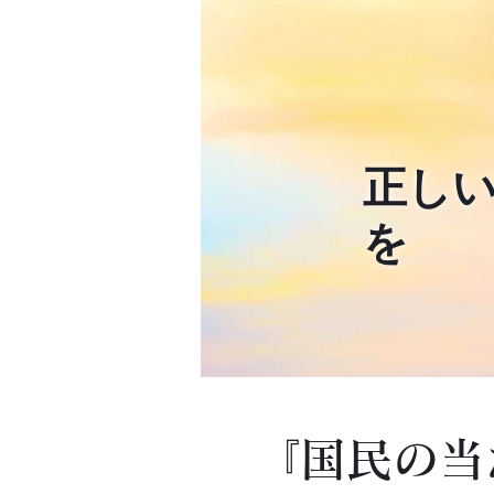
正し
を
『国民の当