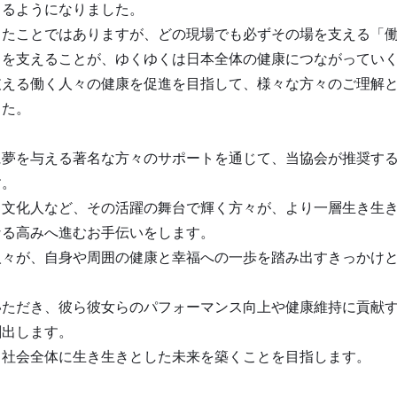
じるようになりました。
じたことではありますが、どの現場でも必ずその場を支える「
」を支えることが、ゆくゆくは日本全体の健康につながってい
支える働く人々の健康を促進を目指して、様々な方々のご理解
した。
に夢を与える著名な方々のサポートを通じて、当協会が推奨す
す。
く文化人など、その活躍の舞台で輝く方々が、より一層生き生
なる高みへ進むお手伝いをします。
人々が、自身や周囲の健康と幸福への一歩を踏み出すきっかけ
いただき、彼ら彼女らのパフォーマンス向上や健康維持に貢献
創出します。
、社会全体に生き生きとした未来を築くことを目指します。