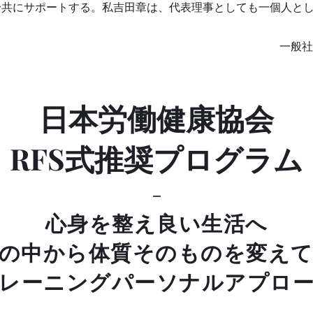
身共にサポートする。私吉田章は、代表理事としても一個人と
一般社
代
日本労働健康協会
​RFS式推奨プログラム
-​
心身を整え良い生
活へ
の中から体質そのものを変え
レーニングパーソナルアプロ